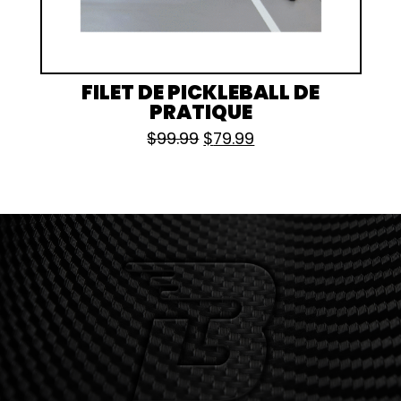
FILET DE PICKLEBALL DE
PRATIQUE
Le prix initial était : $99.99
Le prix actuel est :
$
99.99
$
79.99