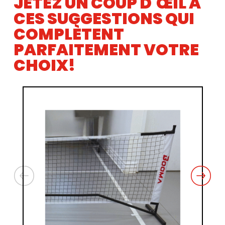
JETEZ UN COUP D'ŒIL À
CES SUGGESTIONS QUI
COMPLÈTENT
PARFAITEMENT VOTRE
CHOIX!