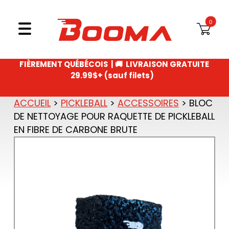
CERTIFICAT CADEAU
Aller au contenu
CA
MENU
PING PONG
FIÈREMENT QUÉBÉCOIS |
🚚 LIVRAISON GRATUITE
29.99$+ (sauf filets)
ACCUEIL
>
PICKLEBALL
>
ACCESSOIRES
> BLOC
DE NETTOYAGE POUR RAQUETTE DE PICKLEBALL
EN FIBRE DE CARBONE BRUTE