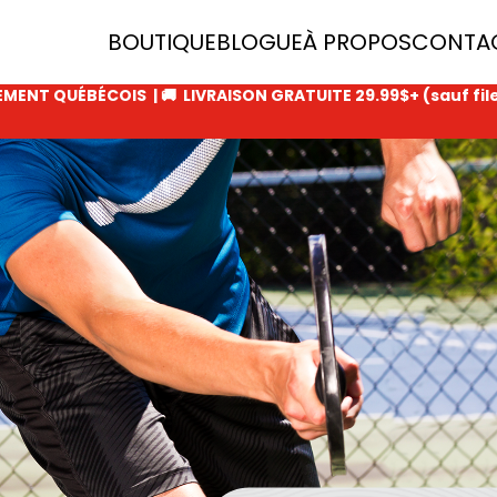
BOUTIQUE
BLOGUE
À PROPOS
CONTA
REMENT QUÉBÉCOIS |
🚚 LIVRAISON GRATUITE 29.99$+ (sauf fi
RAQUETTES
SACS
FILETS
LUNETTES
BALLES
ACCESSOIRES
CERTIFICAT CADEAU