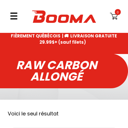
CERTIFICAT CADEAU
Aller au contenu
CA
MENU
PING PONG
FIÈREMENT QUÉBÉCOIS |
🚚 LIVRAISON GRATUITE
29.99$+ (sauf filets)
RAW CARBON
ALLONGÉ
Voici le seul résultat