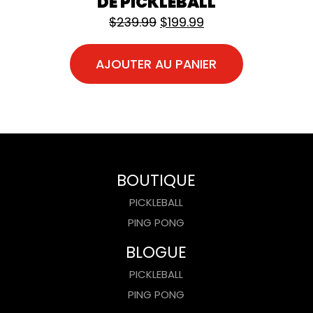
DE PICKLEBALL
Le prix initial était : $239.
Le prix actuel est 
$
239.99
$
199.99
AJOUTER AU PANIER
BOUTIQUE
PICKLEBALL
PING PONG
BLOGUE
PICKLEBALL
PING PONG